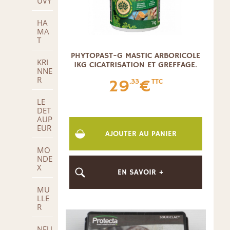
UVY
HA
MA
T
PHYTOPAST-G MASTIC ARBORICOLE
KRI
1KG CICATRISATION ET GREFFAGE.
NNE
R
29
€
.33
TTC
LE
DET
AUP
EUR
AJOUTER AU PANIER
MO
NDE
X
EN SAVOIR +
MU
LLE
R
NEU