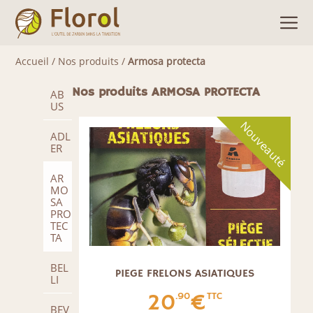
Accueil
/
Nos produits
/
Armosa protecta
Nos produits ARMOSA PROTECTA
AB
US
Nouveauté
ADL
ER
AR
MO
SA
PRO
TEC
TA
BEL
PIEGE FRELONS ASIATIQUES
LI
20
€
.90
TTC
BEV