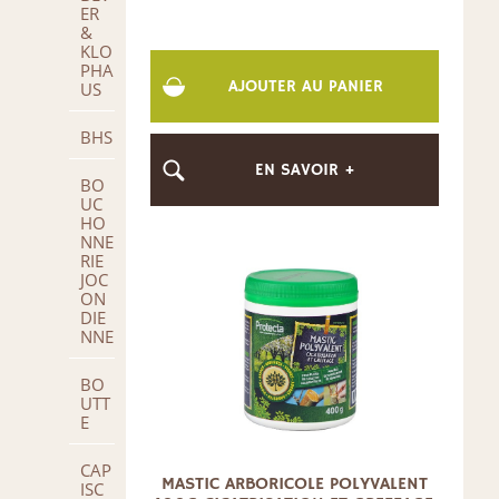
ER
&
KLO
PHA
AJOUTER AU PANIER
US
BHS
EN SAVOIR +
BO
UC
HO
NNE
RIE
JOC
ON
DIE
NNE
BO
UTT
E
CAP
MASTIC ARBORICOLE POLYVALENT
ISC