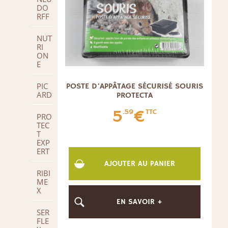
DO
RFF
NUT
RI
ON
E
PIC
POSTE D'APPÂTAGE SÉCURISÉ SOURIS
ARD
PROTECTA
5
€
.59
TTC
PRO
TEC
T
EXP
ERT
AJOUTER AU PANIER
RIBI
ME
X
EN SAVOIR +
SER
FLE