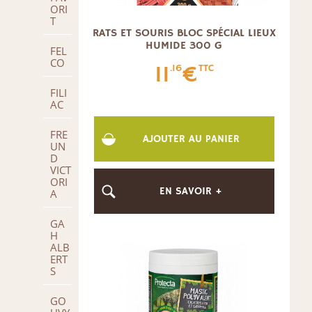
ORI
T
RATS ET SOURIS BLOC SPÉCIAL LIEUX
HUMIDE 300 G
FEL
CO
11
€
.16
TTC
FILI
AC
FRE
AJOUTER AU PANIER
UN
D
VICT
ORI
EN SAVOIR +
A
GA
H
ALB
ERT
S
GO