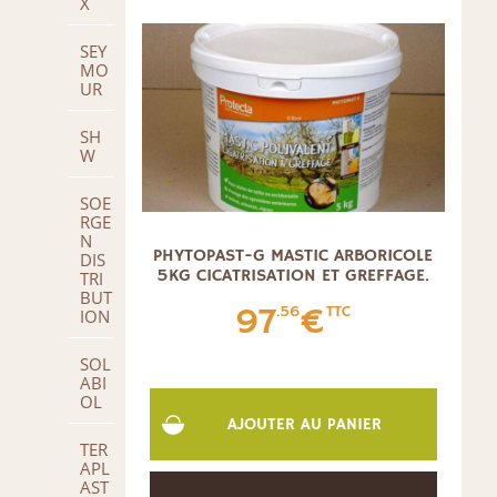
X
SEY
MO
UR
SH
W
SOE
RGE
N
PHYTOPAST-G MASTIC ARBORICOLE
DIS
5KG CICATRISATION ET GREFFAGE.
TRI
BUT
97
€
.56
TTC
ION
SOL
ABI
OL
AJOUTER AU PANIER
TER
APL
AST