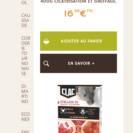
400G CICATRISATION ET GREFFAGE.
OL
16
€
.58
TTC
CAU
SSA
DE
COR
AJOUTER AU PANIER
DER
IE
TO
UR
NO
EN SAVOIR +
NAI
SE
DI
MA
RTI
NO
ECO
NEX
FAV