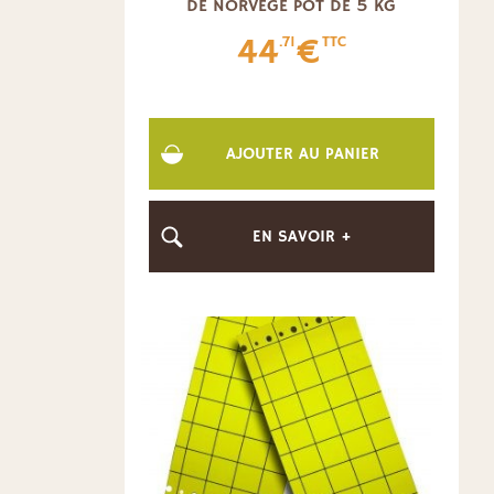
DE NORVÈGE POT DE 5 KG
44
€
.71
TTC
AJOUTER AU PANIER
EN SAVOIR +