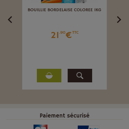
AMMES
BOUILLIE BORDELAISE COLOREE 1KG
NÉMA
S
21
€
.90
TTC
Paiement sécurisé