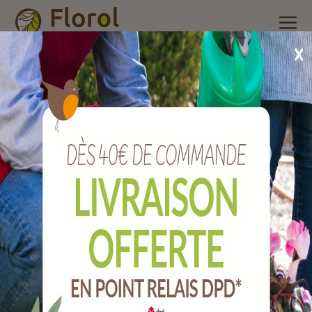
Accueil
/
Nos produits
/
Engrais et produits phytosanitaire
/
Auxiliaires de culture
/
Nématodes anti-nuisibles du potager
Nématodes anti-nuisibles du potager
Ref :
PV-AUX-02001