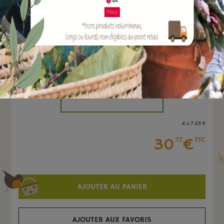
EAN :
3308083051740
Marque :
ARMOSA PROTECTA
Quantité :
Unité
-
+
4 x 7
.69
€
30
€
.77
TTC
AJOUTER AU PANIER
AJOUTER AUX FAVORIS