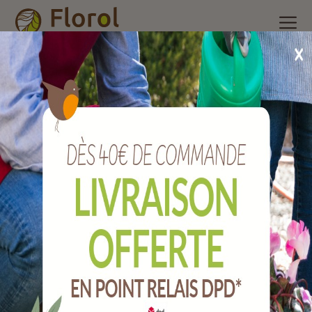
Accueil
/
Nos produits
/
Insecticide ménager, raticides et
piégeage
/
Répulsif
/
Répulsif fouines 500 ml
Répulsif fouines 500 ml
Ref :
RE-ACE-00007