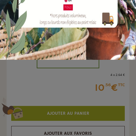
EAN :
3308088100849
Marque :
ARMOSA PROTECTA
Quantité :
Unité
-
+
4 x 2
.64
€
10
€
.56
TTC
AJOUTER AU PANIER
AJOUTER AUX FAVORIS