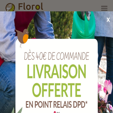
Accueil
/
Nos produits
/
Engrais et produits phytosanitaire
/
Produits traditionnels + Anti-limaces
/
Poudre de détection
pour la mouche de l'olive phosphate diammonique 5 kg
Poudre de détection pour la Mouche de
l'olive phosphate diammonique 5 Kg
Ref :
PV-APP-01010