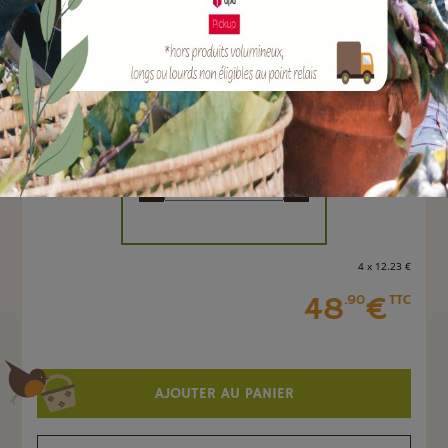
EAN :
3308083051023
Marque :
ARMOSA PROTECTA
Quantité :
Unité
-
+
4 x 12
.23
€
48
€
.90
TTC
AJOUTER AU PANIER