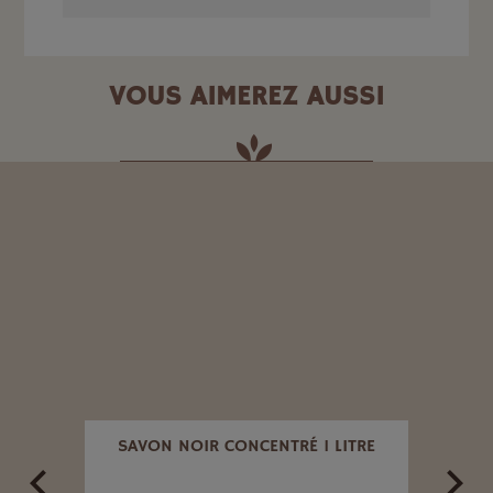
VOUS AIMEREZ AUSSI
HATE
SAVON NOIR CONCENTRÉ 1 LITRE
ANT