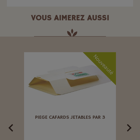
VOUS AIMEREZ AUSSI
uveauté
Nouveauté
EMENT
PIEGE CAFARDS JETABLES PAR 3
2 SA