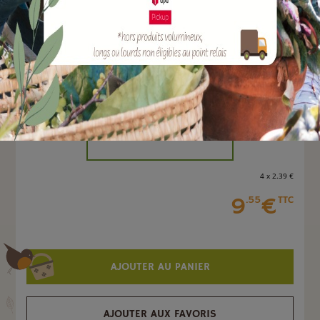
EAN :
3308085050048
Marque :
ARMOSA PROTECTA
Quantité :
Unité
-
+
4 x 2
.39
€
9
€
.55
TTC
AJOUTER AU PANIER
AJOUTER AUX FAVORIS