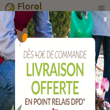
Accueil
/
Nos produits
/
Insecticide ménager, raticides et
piégeage
/
Volants rampants insecticide ménager
/
Cafards gel
triple action
cafards gel triple action
Ref :
IN-OIN-08007