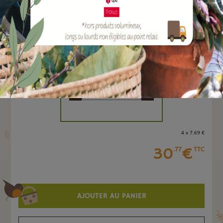
EAN :
3308083051795
Marque :
ARMOSA PROTECTA
Quantité :
Unité
-
+
4 x 7
.69
€
30
€
.77
TTC
AJOUTER AU PANIER