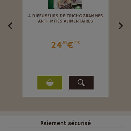
E 1KG
4 DIFFUSEURS DE TRICHOGRAMMES
NÉMA
ANTI-MITES ALIMENTAIRES
24
€
.91
TTC
Paiement sécurisé