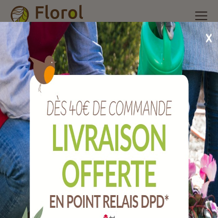
Accueil
/
Nos produits
/
Engrais et produits phytosanitaire
/
Auxiliaires de culture
/
Nématodes anti-papilllons et
charançon rouge du palmier
Nématodes anti-papilllons et charançon
rouge du palmier
Ref :
PV-AUX-02002