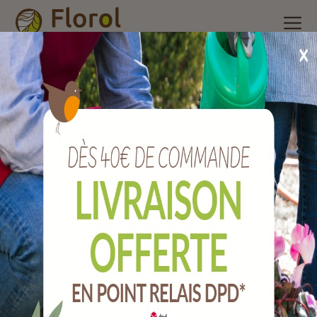
Accueil
/
Nos produits
/
Insecticide ménager, raticides et
piégeage
/
Piégeage
/
Piège à guêpes et frelons, écologique
aedes
Piège à guêpes et frelons, écologique
AEDES
Ref :
EQ-PIE-04011