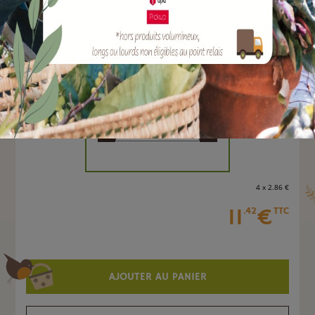
EAN :
3308087000102
Marque :
ARMOSA PROTECTA
Quantité :
Unité
-
+
4 x 2
.86
€
11
€
.42
TTC
AJOUTER AU PANIER