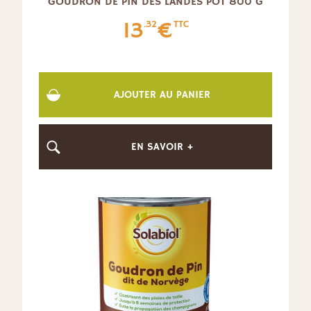
GOUDRON DE PIN DES LANDES POT 800 G
13
€
.32
TTC
AJOUTER AU PANIER
EN SAVOIR +