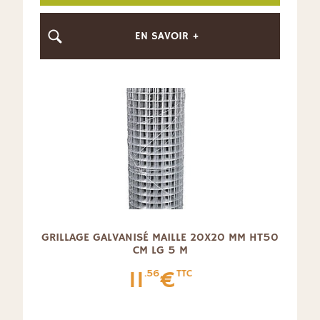
EN SAVOIR +
GRILLAGE GALVANISÉ MAILLE 20X20 MM HT50
CM LG 5 M
11
€
.56
TTC