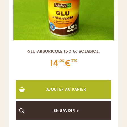
GLU ARBORICOLE 150 G. SOLABIOL.
14
€
.00
TTC
AJOUTER AU PANIER
EN SAVOIR +