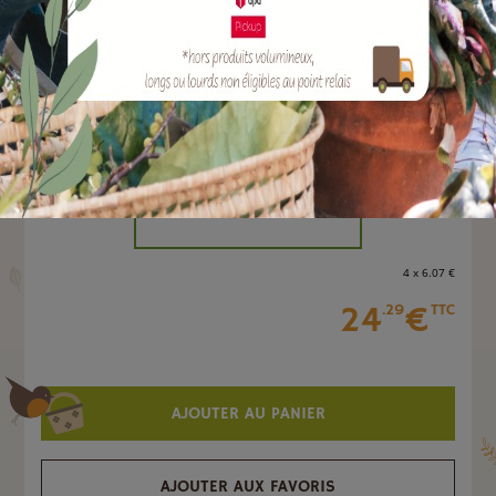
EAN :
3308083051733
Marque :
ARMOSA PROTECTA
Quantité :
Unité
-
+
4 x 6
.07
€
24
€
.29
TTC
AJOUTER AU PANIER
AJOUTER AUX FAVORIS