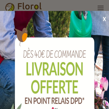
Accueil
/
Nos produits
/
Engrais et produits phytosanitaire
/
Auxiliaires de culture
/
50 larves de coccinelle anti-pucerons
50 larves de coccinelle anti-pucerons
Ref :
PV-AUX-01001