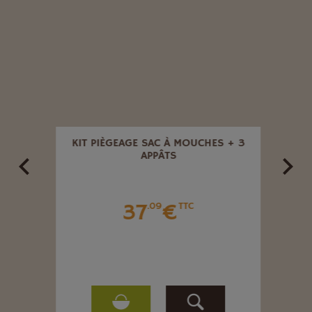
ANTS
KIT PIÈGEAGE SAC À MOUCHES + 3
MOUC
APPÂTS
37
€
.09
TTC