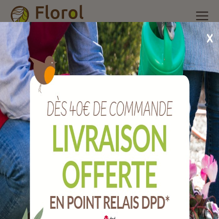
Accueil
/
Nos produits
/
Insecticide ménager, raticides et
piégeage
/
Mouches
/
Tapette à mouches
Tapette à mouches
Ref :
EQ-PIE-03142