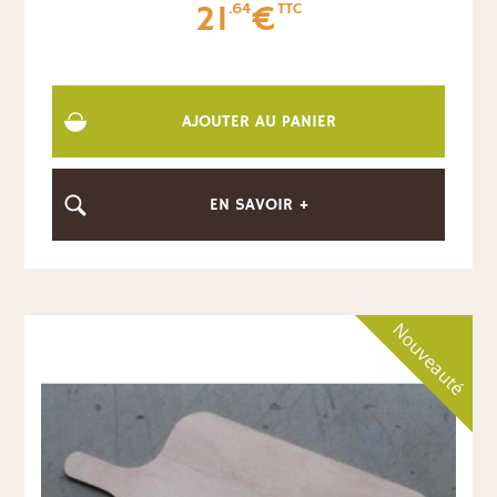
21
€
.64
TTC
AJOUTER AU PANIER
EN SAVOIR +
Nouveauté