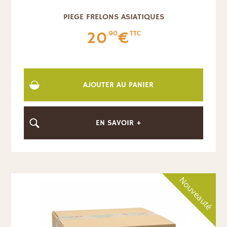
PIEGE FRELONS ASIATIQUES
20
€
.90
TTC
AJOUTER AU PANIER
EN SAVOIR +
Nouveauté