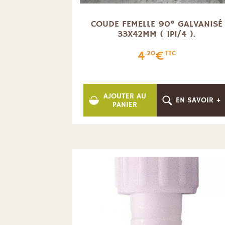
COUDE FEMELLE 90° GALVANISÉ
33X42MM ( 1P1/4 ).
4
€
.20
TTC
AJOUTER AU
EN SAVOIR +
PANIER