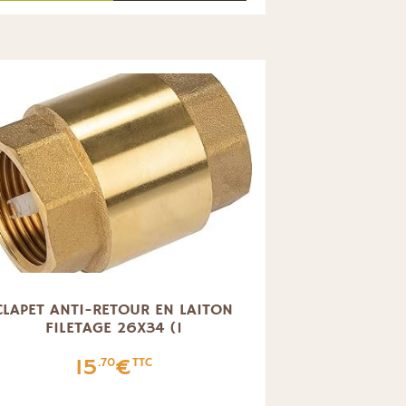
CLAPET ANTI-RETOUR EN LAITON
FILETAGE 26X34 (1
15
€
.70
TTC