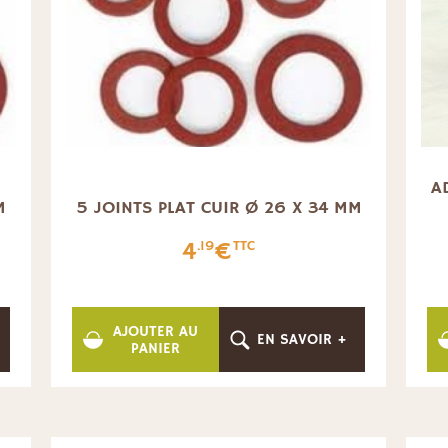
A
M
5 JOINTS PLAT CUIR Ø 26 X 34 MM
4
€
.19
TTC
AJOUTER AU
EN SAVOIR +
PANIER