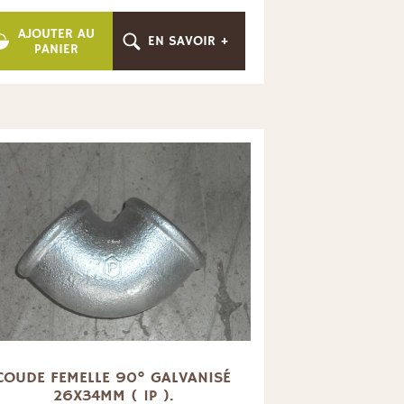
AJOUTER AU
EN SAVOIR +
PANIER
COUDE FEMELLE 90° GALVANISÉ
26X34MM ( 1P ).