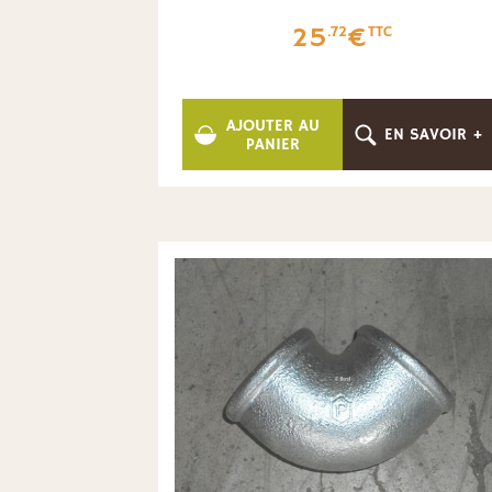
25
€
.72
TTC
AJOUTER AU
EN SAVOIR +
PANIER