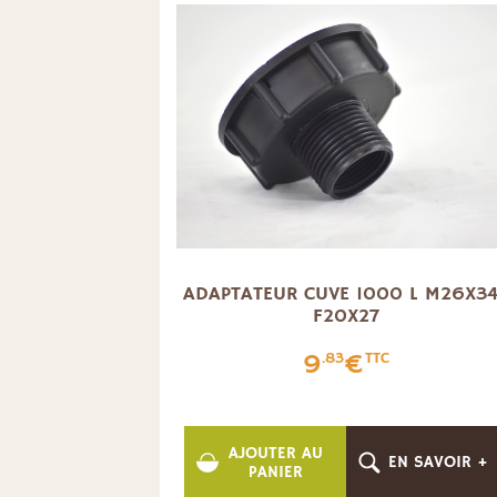
ADAPTATEUR CUVE 1000 L M26X3
F20X27
9
€
.83
TTC
AJOUTER AU
EN SAVOIR +
PANIER