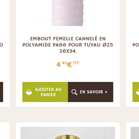
EMBOUT FEMELLE CANNELÉ EN
20
POLYAMIDE PA66 POUR TUYAU Ø25
PO
26X34.
4
€
.43
TTC
AJOUTER AU
EN SAVOIR +
PANIER