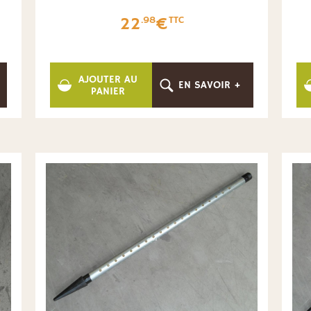
22
€
.98
TTC
AJOUTER AU
EN SAVOIR +
PANIER