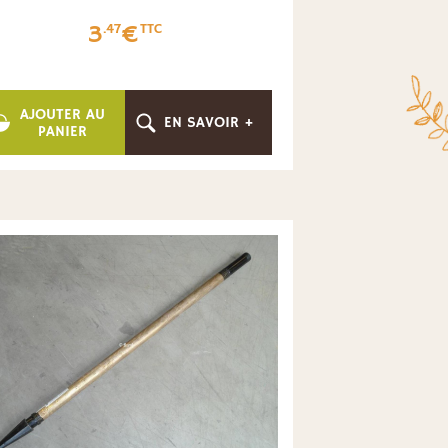
3
€
.47
TTC
AJOUTER AU
EN SAVOIR +
PANIER