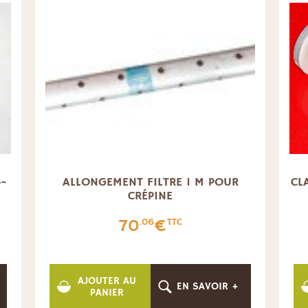
4-
ALLONGEMENT FILTRE 1 M POUR
CL
CRÉPINE
70
€
.06
TTC
AJOUTER AU
EN SAVOIR +
PANIER