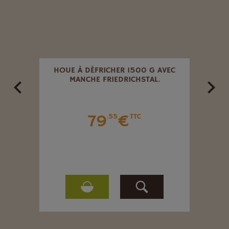
 CM
HOUE À DÉFRICHER 1500 G AVEC
PEL
MANCHE FRIEDRICHSTAL.
TR
79
€
.55
TTC