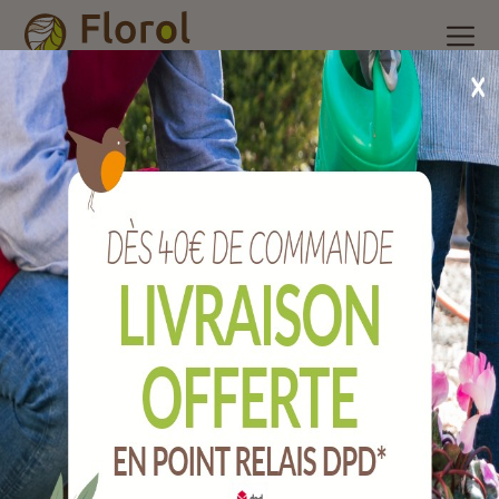
Accueil
/
Nos produits
/
Outils de jardin
/
Jardinage
/
Bio croc
40 cm sarcloir croc griffe 1 dent
BIO CROC 40 cm sarcloir croc griffe 1 dent
Ref :
JBBC320