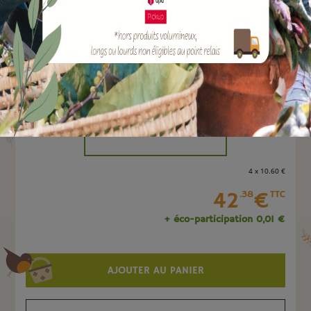
EAN :
4011798354004
Marque :
SOERGEN Distribution
Quantité :
Unité
-
+
4 x 10
.60
€
42
€
.38
TTC
+ éco-participation 0,01 €
AJOUTER AU PANIER