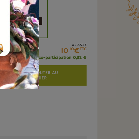
é
+
4 x 2
.53
€
10
€
.10
TTC
+ éco-participation 0,32 €
AJOUTER AU
PANIER