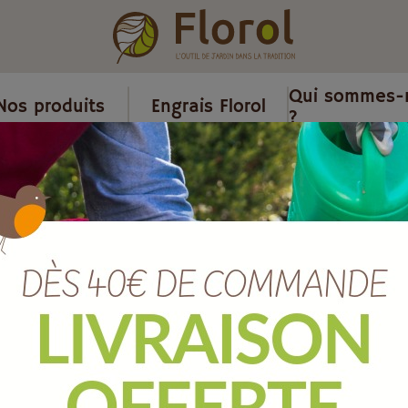
Qui sommes-
Nos produits
Engrais Florol
?
/
Tapis
/
Tapis paillasson coco pot home avec rebord 40x60 cm
Tapis paill
avec rebord
Ref :
T157003
EAN :
8712088613691
Marque :
HAMAT
Quantité :