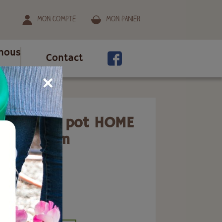
Mon compte
Mon panier
nous
Contact
asson coco pot HOME
 40x60 cm