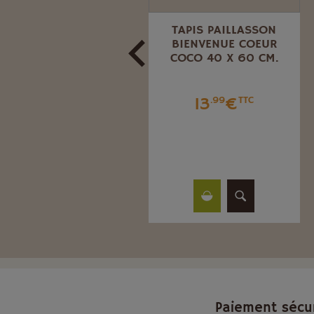
TAPIS PAILLASSON
TAPIS PAILLASSON
EXT.. BOMBAY ARBRE
BIENVENUE COEUR
45X75
COCO 40 X 60 CM.
29
€
13
€
.84
TTC
.99
TTC
Paiement sécu