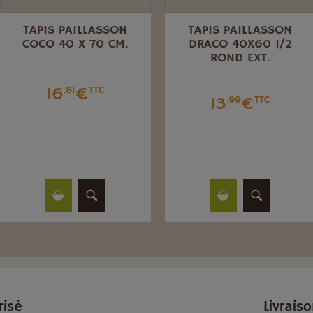
TAPIS PAILLASSON
TAPIS PAILLASSON
COCO 40 X 70 CM.
DRACO 40X60 1/2
ROND EXT.
16
€
.81
TTC
13
€
.99
TTC
risé
Livrais