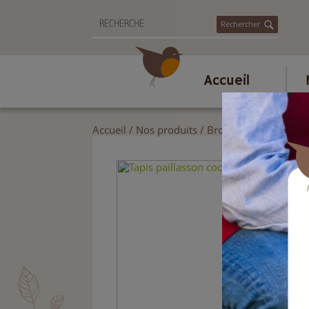
Rechercher
Accueil
Accueil
/
Nos produits
/
Brosserie et ménage