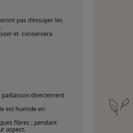
lieront pas d’essuyer les
.
lisser et conservera
e paillasson directement
lle est humide en
ques fibres ; pendant
ur aspect.