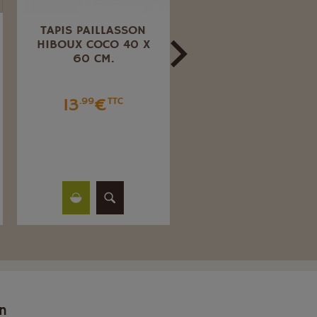
TAPIS PAILLASSON
TAPIS PAILLAISSON
HIBOUX COCO 40 X
COCO FLEURS 1/2
60 CM.
ROND 40X60 CM
13
€
13
€
.99
TTC
.99
TTC
on