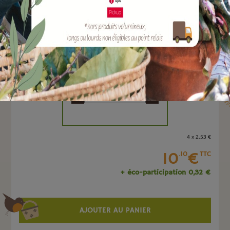
EAN :
8712088613738
Marque :
HAMAT
Quantité :
Unité
-
+
4 x 2
.53
€
10
€
.10
TTC
+ éco-participation 0,32 €
AJOUTER AU PANIER