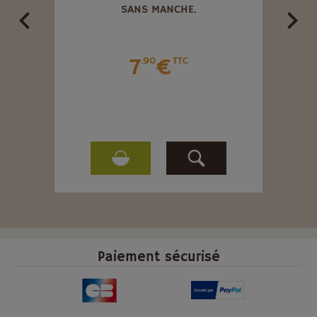
CHE.
SANS MANCHE.
REN
7
€
.90
TTC
Paiement sécurisé