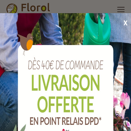
Accueil
/
Nos produits
/
Brosserie et ménage
/
Raclette de sol
/
Tapis paillasson coco diamands avec rebord 40x60 cm
Tapis paillasson coco diamands avec
rebord 40x60 cm
Ref :
T157007