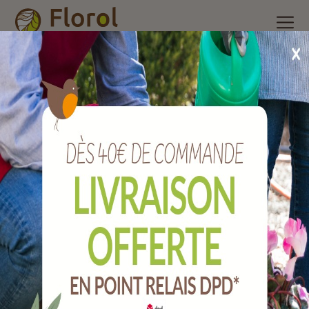
Accueil
/
Nos produits
/
Environnement des animaux
/
Basse
cour
/
Spray parasites environnement des animaux 750ml
Spray parasites environnement des
animaux 750ml
Ref :
IN-PYR-50004