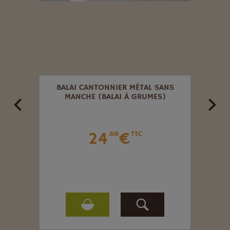
GONAL
BALAI CANTONNIER MÉTAL SANS
GRIL
G 5 M
MANCHE (BALAI À GRUMES)
MAIL
24
€
.68
TTC