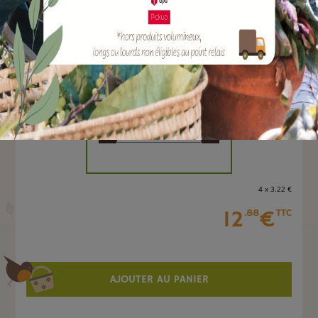
EAN :
3308089200319
Marque :
ARMOSA PROTECTA
Quantité :
Unité
-
+
4 x 3
.22
€
12
€
.88
TTC
AJOUTER AU PANIER