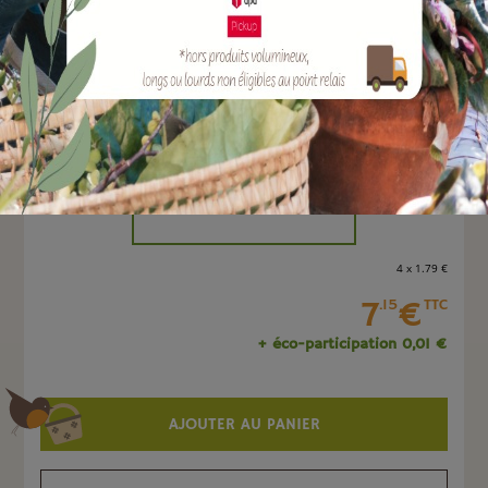
EAN :
3700279634117
Marque :
SOERGEN Distribution
Quantité :
Unité
-
+
4 x 1
.79
€
7
€
.15
TTC
+ éco-participation 0,01 €
AJOUTER AU PANIER