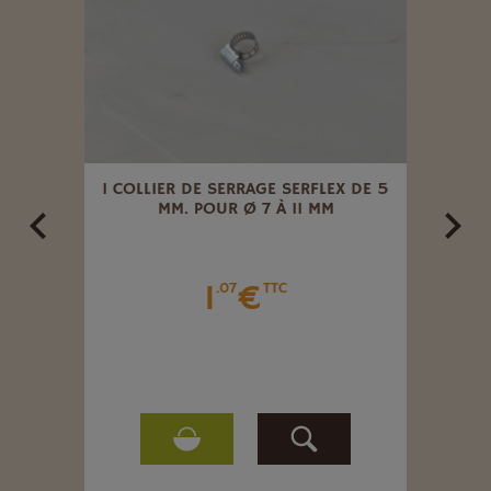
X42 -
1 COLLIER DE SERRAGE SERFLEX DE 5
MAM
TÉE.
MM. POUR Ø 7 À 11 MM
FEME
1
€
.07
TTC