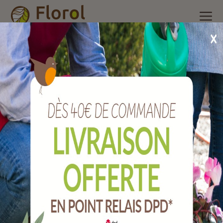
Accueil
/
Nos produits
/
Arrosage
/
Raccords laitons, galva et
accessoires
/
Robinet d'arrêt équerre à visser 3/8
Robinet d'arrêt équerre à visser 3/8
Ref :
522789K