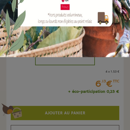
EAN :
8051560239838
Marque :
TERAPLAST
Quantité :
Unité
-
+
4 x 1
.53
€
6
€
.13
TTC
+ éco-participation 0,23 €
AJOUTER AU PANIER