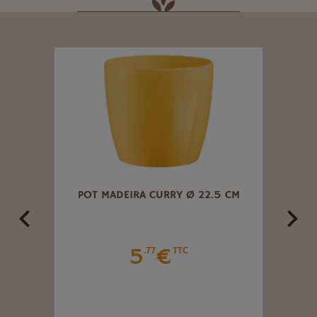
M
POT MADEIRA CURRY Ø 22.5 CM
PO
5
€
.77
TTC