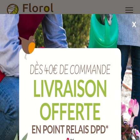
Accueil
/
Nos produits
/
Poterie et accessoires
/
Pot plastique
/
Pot petra argile Ø 35 cm
Pot PETRA argile Ø 35 cm
Ref :
142035001