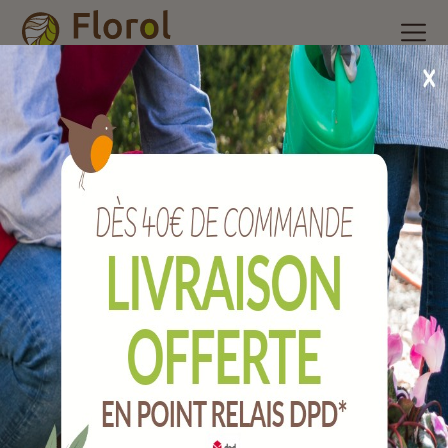
Accueil
/
Nos produits
/
Poterie et accessoires
/
Pot plastique
/
Pot nazca sable 30x30 cm
Pot NAZCA sable 30x30 cm
Ref :
144030406