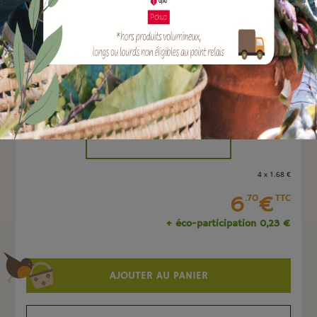
EAN :
8051560240032
Marque :
TERAPLAST
Quantité :
Unité
-
+
4 x 1
.68
€
6
€
.70
TTC
+ éco-participation 0,23 €
AJOUTER AU PANIER