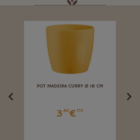
 CM
POT MADEIRA CURRY Ø 18 CM
POT 
3
€
.80
TTC