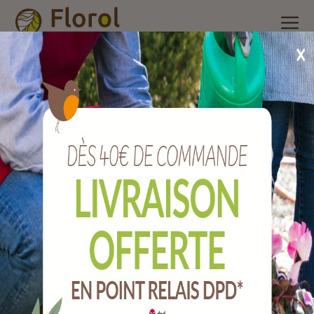
Accueil
/
Nos produits
/
Poterie et accessoires
/
Pot plastique
/
Pot basic ocre Ø 20 cm
Pot BASIC ocre Ø 20 cm
Ref :
001020272