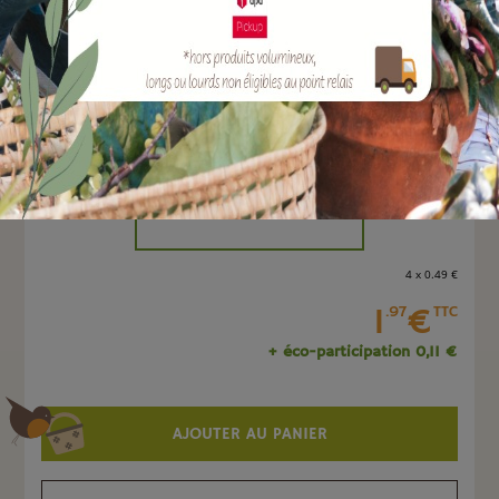
EAN :
8051560250765
Marque :
TERAPLAST
Quantité :
Unité
-
+
4 x 0
.49
€
1
€
.97
TTC
+ éco-participation 0,11 €
AJOUTER AU PANIER