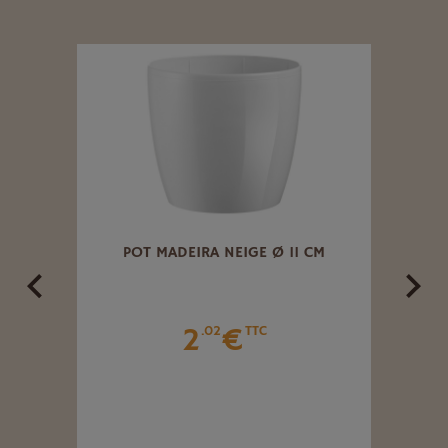
CM
POT MADEIRA NEIGE Ø 11 CM
POT 
2
€
.02
TTC