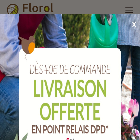
Accueil
/
Nos produits
/
Insecticide ménager, raticides et
piégeage
/
Piégeage
/
2 pièges à limaces
2 pièges à limaces
Ref :
J11063