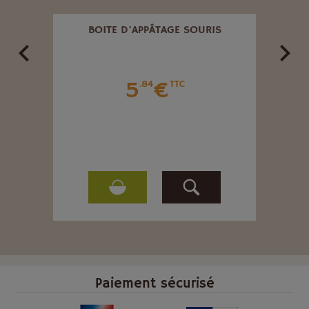
BOITE D'APPÂTAGE SOURIS
M
CARPO
5
€
.84
TTC
Paiement sécurisé