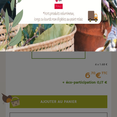
EAN :
4047883005278
Marque :
SOERGEN Distribution
Quantité :
Unité
-
+
4 x 1
.68
€
6
€
.70
TTC
+ éco-participation 0,17 €
AJOUTER AU PANIER