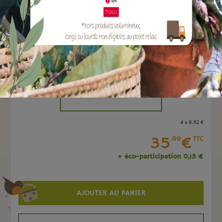
EAN :
3700279603236
Marque :
SOERGEN Distribution
Quantité :
Unité
-
+
4 x 8
.92
€
35
€
.69
TTC
+ éco-participation 0,13 €
AJOUTER AU PANIER