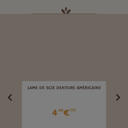
0.
LAME DE SCIE DENTURE AMÉRICAINE
LAM
4
€
.38
TTC