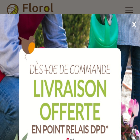
Accueil
/
Nos produits
/
Outils de jardin
/
Taillanderie,
sécateurs et bucheronnage
/
Merlin 2,5 kg manche fibre tri-
matière..
Merlin 2,5 kg manche fibre tri-matière..
Ref :
JMME25EMP