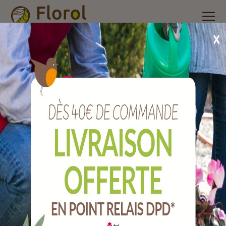
Accueil
/
Nos produits
/
Outils de jardin
/
Taillanderie,
sécateurs et bucheronnage
/
Anneau pour cale bois.
Anneau pour cale bois.
Ref :
JAACBM