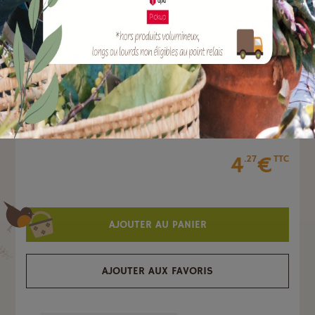
Quantité :
Unité
-
+
4 x 1
.07
€
4
€
.27
TTC
AJOUTER AU PANIER
AJOUTER AUX FAVORIS