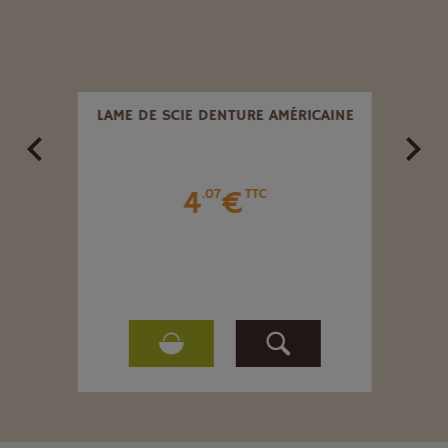
LAME DE SCIE DENTURE AMÉRICAINE
ENCL
4
€
.07
TTC