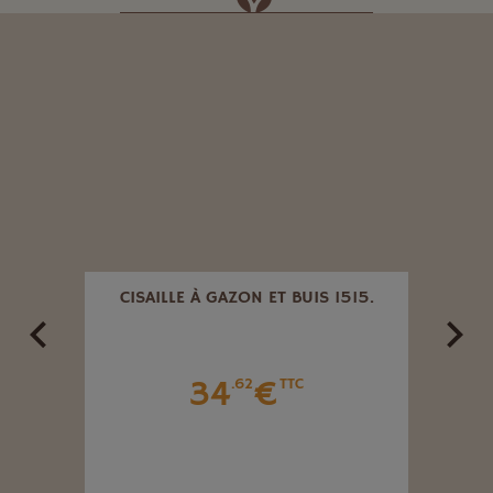
180 MM
CISAILLE À GAZON ET BUIS 1515.
SÉ
34
€
.62
TTC