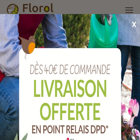
Accueil
/
Nos produits
/
Outils de jardin
/
Taillanderie,
sécateurs et bucheronnage
/
Masse couple 3 kg emmanchée
bois.
Masse couple 3 kg emmanchée bois.
Ref :
JMMC3EM