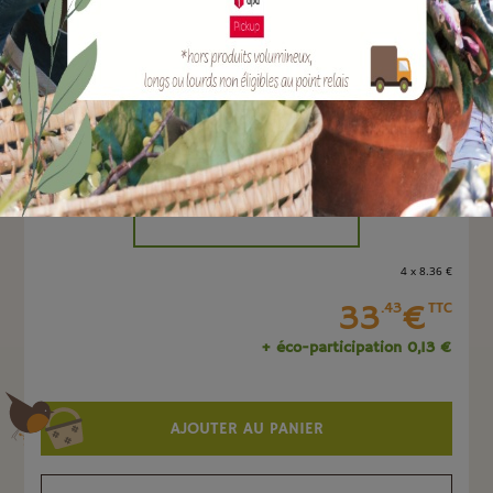
EAN :
3700279603168
Marque :
SOERGEN Distribution
Quantité :
Unité
-
+
4 x 8
.36
€
33
€
.43
TTC
+ éco-participation 0,13 €
AJOUTER AU PANIER