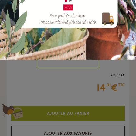
EAN :
3561560123136
Marque :
SOLABIOL
Quantité :
Unité
-
+
4 x 3
.73
€
14
€
.91
TTC
AJOUTER AU PANIER
AJOUTER AUX FAVORIS