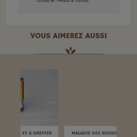
12h00 et 14h00 à 16h30.
VOUS AIMEREZ AUSSI
EFFER
MALADIE DES ROSIERS BIO, 400 G
MA