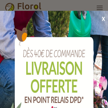
Accueil
/
Nos produits
/
Engrais et produits phytosanitaire
/
Soins des maladies des plantes
/
Maladie du potager bio, 100 g
solabiol.
Maladie du potager bio, 100 g SOLABIOL.
Ref :
SOMAP100