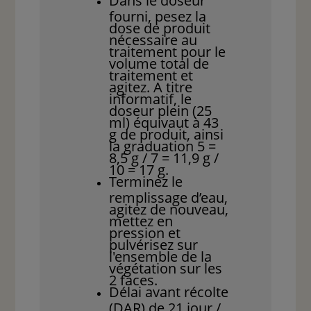
Dans le doseur
fourni, pesez la
dose de produit
nécessaire au
traitement pour le
volume total de
traitement et
agitez. A titre
informatif, le
doseur plein (25
ml) équivaut à 43
g de produit, ainsi
la graduation 5 =
8,5 g / 7 = 11,9 g /
10 = 17 g.
Terminez le
remplissage d’eau,
agitez de nouveau,
mettez en
pression et
pulvérisez sur
l'ensemble de la
végétation sur les
2 faces.
Délai avant récolte
(DAR) de 21 jour /