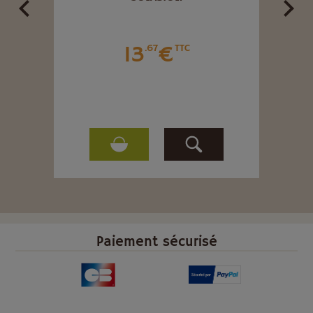
13
€
.67
TTC
Paiement sécurisé