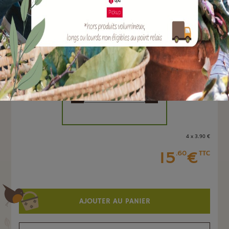
EAN :
3664715036593
Marque :
SOLABIOL
Quantité :
Unité
-
+
4 x 3
.90
€
15
€
.60
TTC
AJOUTER AU PANIER