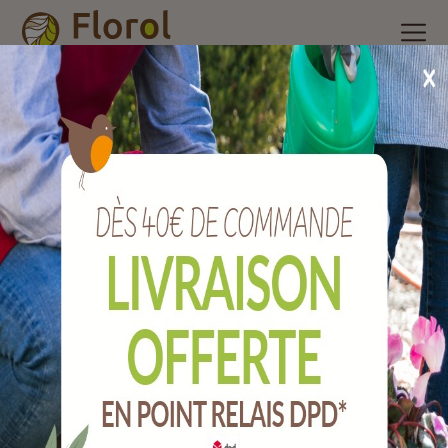
Accueil
/
Nos produits
/
Engrais et produits phytosanitaire
/
Soins des maladies des plantes
/
Maladie polyvalent potager et
fruitiers 100 g
Maladie polyvalent potager et fruitiers 100
g
Ref :
SONOMAL100