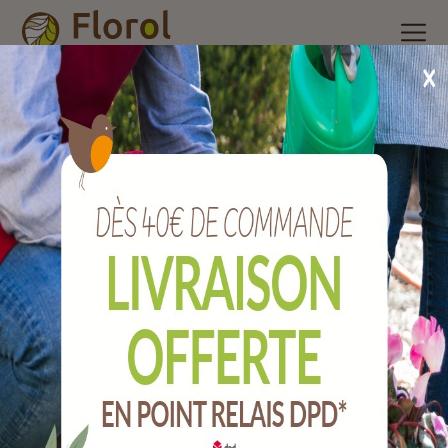
Accueil
/
Nos produits
/
Engrais et produits phytosanitaire
/
Soins des maladies des plantes
/
Maladie polyvalent prêt à
l'emploi 750 ml
Maladie polyvalent prêt à l'emploi 750 ml
Ref :
SOARMIPAL750