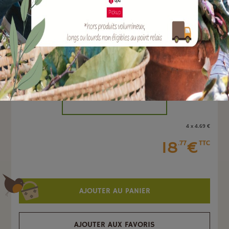
EAN :
3664715032861
Marque :
SOLABIOL
Quantité :
Unité
-
+
4 x 4
.69
€
18
€
.77
TTC
AJOUTER AU PANIER
AJOUTER AUX FAVORIS