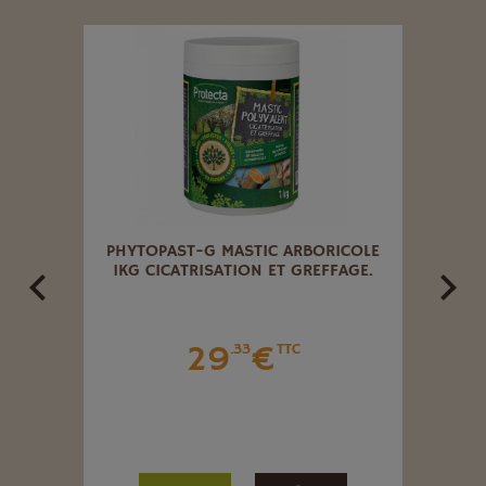
N 750
PHYTOPAST-G MASTIC ARBORICOLE
TRAI
1KG CICATRISATION ET GREFFAGE.
29
€
.33
TTC
Ce 