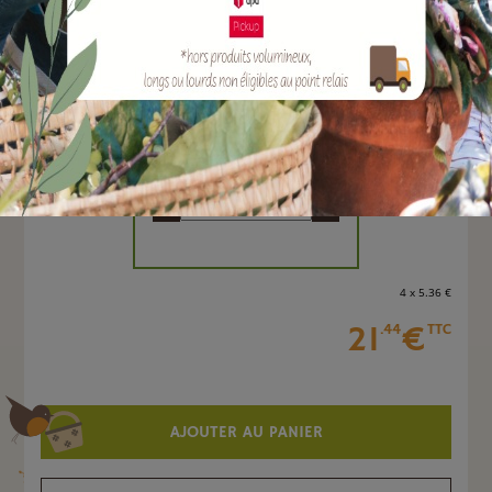
EAN :
3160140872497
Marque :
BOUTTE
Quantité :
Unité
-
+
4 x 5
.36
€
21
€
.44
TTC
AJOUTER AU PANIER