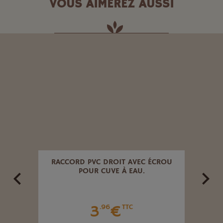
VOUS AIMEREZ AUSSI
ALE
RACCORD PVC DROIT AVEC ÉCROU
EM
 (1P)
POUR CUVE À EAU.
POLY
3
€
.96
TTC