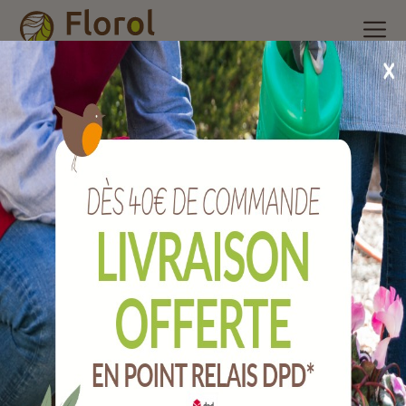
Accueil
/
Nos produits
/
Arrosage
/
Pompes et récupérateurs
d'eau
/
Kit robinet 1/4 de tour laiton pour traversé de cuve à
eau pvc.
Kit robinet 1/4 de tour laiton pour traversé
de cuve à eau PVC.
Ref :
A872497