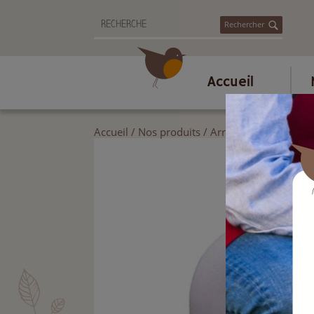
Rechercher
Accueil
Accueil
/
Nos produits
/
Arrosage
/
Pompes et