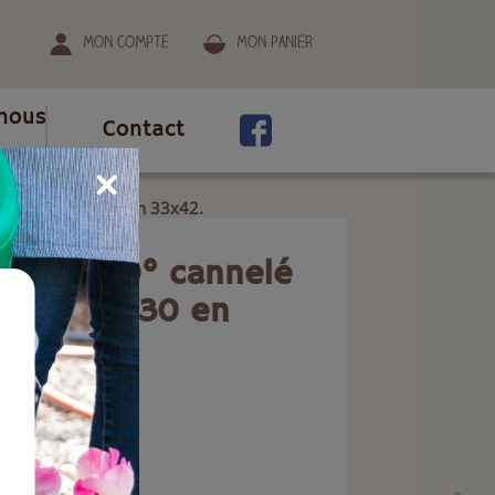
Mon compte
Mon panier
nous
Contact
e pa66 tuyau 30 en 33x42.
coudé 90° cannelé
66 tuyau 30 en