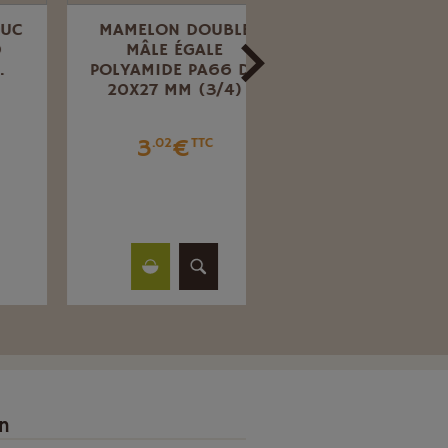
MAMELON DOUBLE
EMBOUT FEMELLE
MÂLE ÉGALE
CANNELÉ EN
POLYAMIDE PA66 DE
POLYAMIDE PA66
20X27 MM (3/4)
POUR TUYAU Ø30
33X42.
3
€
.02
TTC
6
€
.00
TTC
on