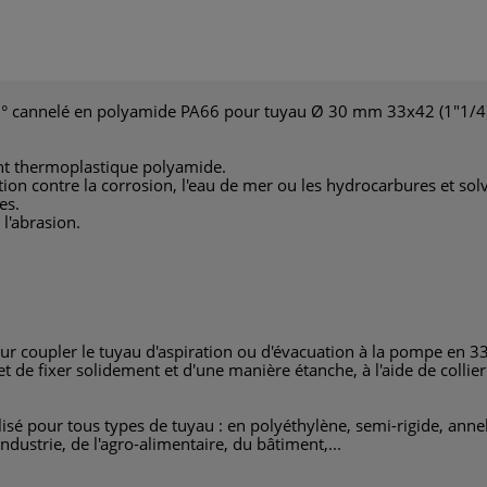
° cannelé en polyamide PA66 pour tuyau Ø 30 mm 33x42 (1"1/4)
nt thermoplastique polyamide.
tion contre la corrosion, l'eau de mer ou les hydrocarbures et sol
es.
l'abrasion.
pour coupler le tuyau d'aspiration ou d'évacuation à la pompe en
e fixer solidement et d'une manière étanche, à l'aide de collier 
lisé pour tous types de tuyau : en polyéthylène, semi-rigide, annel
'industrie, de l'agro-alimentaire, du bâtiment,...