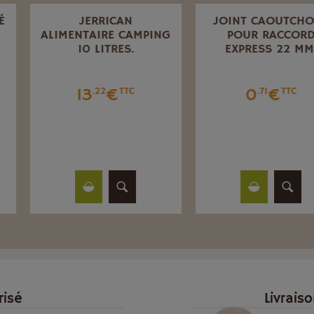
JERRICAN
JOINT CAOUTCHOUC
ALIMENTAIRE CAMPING
POUR RACCORD
10 LITRES.
EXPRESS 22 MM.
13
€
0
€
.22
TTC
.71
TTC
risé
Livrais