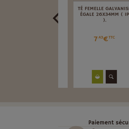
EMBOUT MÂLE
TÉ FEMELLE GALVANISÉ
CANNELÉ EN
ÉGALE 26X34MM ( 1P
POLYAMIDE PA66
).
POUR TUYAU Ø20
20X27
7
€
.43
TTC
3
€
.13
TTC
Paiement sécu