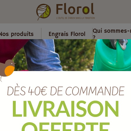
Qui sommes-
Nos produits
Engrais Florol
?
 récupérateurs d'eau
/
Embout mâle coudé 90° cannelé polyamid
Embout mâle 
polyamide PA
33x42.
Ref :
A150496
EAN :
3160140150496
Marque :
BOUTTE