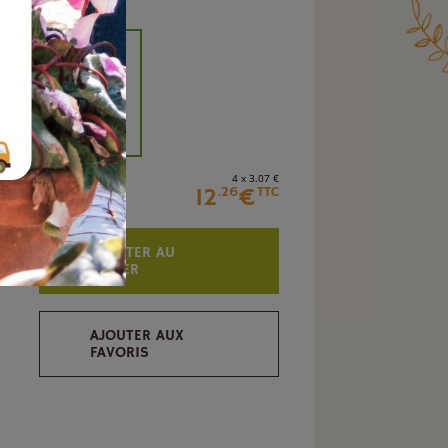
+
4 x 3
.07
€
12
€
.26
TTC
AJOUTER AU
PANIER
AJOUTER AUX
FAVORIS