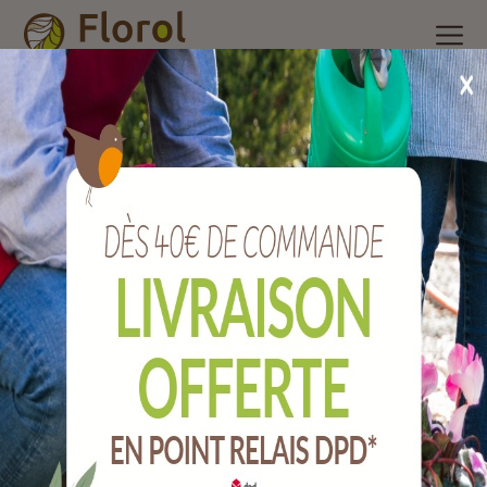
Accueil
/
Nos produits
/
Arrosage
/
Pompes et récupérateurs
d'eau
/
Embout mâle cannelé en polyamide pa66 pour tuyau
Ø25 26x34.
Embout mâle cannelé en polyamide PA66
pour tuyau Ø25 26x34.
Ref :
A150403