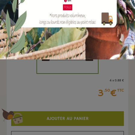
EAN :
3160140150403
Marque :
BOUTTE
Quantité :
Unité
-
+
4 x 0
.88
€
3
€
.50
TTC
AJOUTER AU PANIER