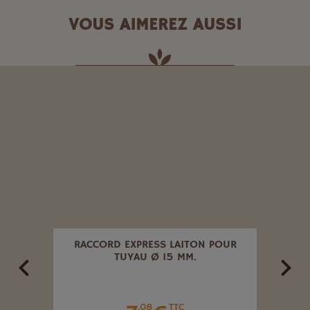
VOUS AIMEREZ AUSSI
R
RACCORD EXPRESS LAITON POUR
TUYAU Ø 15 MM.
.08
TTC