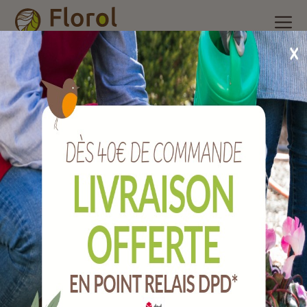
Accueil
/
Nos produits
/
Brosserie et ménage
/
Tapis
/
Tapis
paillasson coco 40x60 2 abeilles
Tapis paillasson coco 40x60 2 abeilles
Ref :
T797