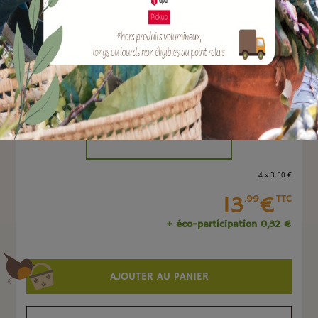
EAN :
8712088086860
Marque :
HAMAT
Quantité :
Unité
-
+
4 x 3
.50
€
13
€
.99
TTC
+ éco-participation 0,32 €
AJOUTER AU PANIER