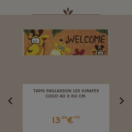
LCOM
TAPIS PAILLASSON LES GIRAFES
T
COCO 40 X 60 CM.
ALV
13
€
.99
TTC