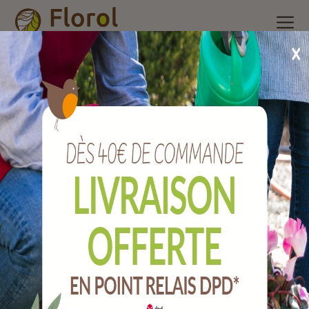
Accueil
/
Nos produits
/
Brosserie et ménage
/
Tapis
/
Tapis
paillasson boucara 40 x 60 cm.
Tapis paillasson Boucara 40 x 60 cm.
Ref :
T177084