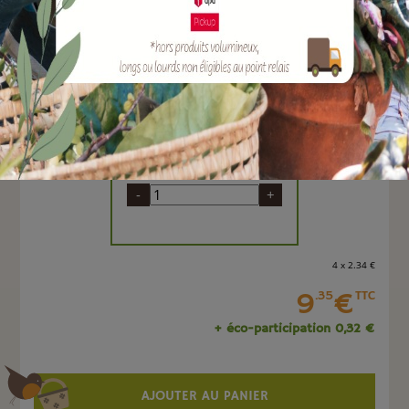
EAN :
8712088017420
Marque :
HAMAT
Tapis d'extérieur ou intérieur en fibre de coco et
caoutchouc.
Quantité :
Unité
-
+
4 x 2
.34
€
9
€
.35
TTC
+ éco-participation 0,32 €
AJOUTER AU PANIER