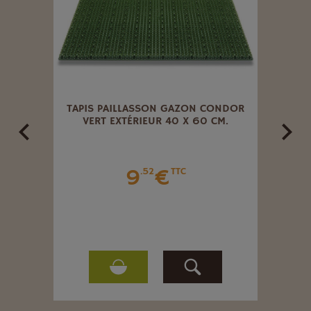
COCO
TAPIS PAILLASSON GAZON CONDOR
TAP
 CM.
VERT EXTÉRIEUR 40 X 60 CM.
9
€
.52
TTC