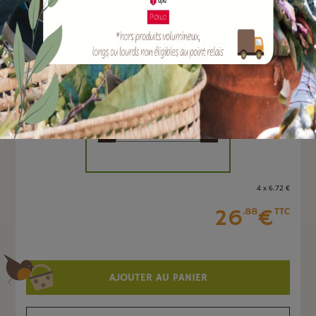
EAN :
3700242101165
Marque :
BELLI
Quantité :
Unité
-
+
4 x 6
.72
€
26
€
.88
TTC
AJOUTER AU PANIER