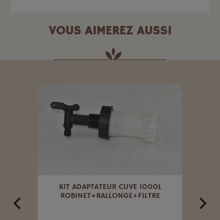
VOUS AIMEREZ AUSSI
ITON
KIT ADAPTATEUR CUVE 1000L
RACC
ROBINET+RALLONGE+FILTRE
PO