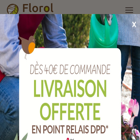
Accueil
/
Nos produits
/
Arrosage
/
Pompes et récupérateurs
d'eau
/
Socle pour récupérateur d'eau 200 et 300 litres
Socle pour récupérateur d'eau 200 et 300
litres
Ref :
A1165