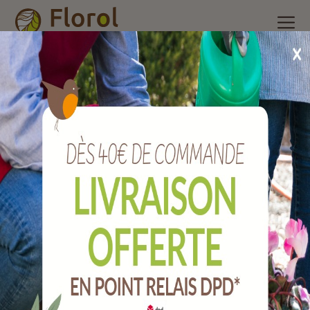
Accueil
/
Nos produits
/
Engrais et produits phytosanitaire
/
Produits traditionnels + Anti-limaces
/
Savon noir 1 litre prêt à
l'emploi
Savon noir 1 litre prêt à l'emploi
Ref :
SOSAVPAL1N