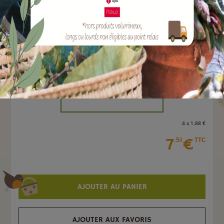
EAN :
3664715058625
Marque :
SOLABIOL
Quantité :
Unité
-
+
4 x 1
.88
€
7
€
.51
TTC
AJOUTER AU PANIER
AJOUTER AUX FAVORIS