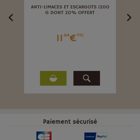
2.5
ANTI-LIMACES ET ESCARGOTS 1200
ANTI
G DONT 20% OFFERT
11
€
.64
TTC
Paiement sécurisé