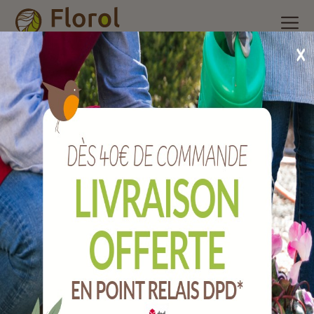
Accueil
/
Nos produits
/
Arrosage
/
Raccords plastiques et
accessoires
/
Collier de serrage serflex de 8 mm. pour Ø 18 à
28 mm par 50.
Collier de serrage SERFLEX de 8 mm. pour Ø
18 à 28 mm par 50.
Ref :
ACCSFV828