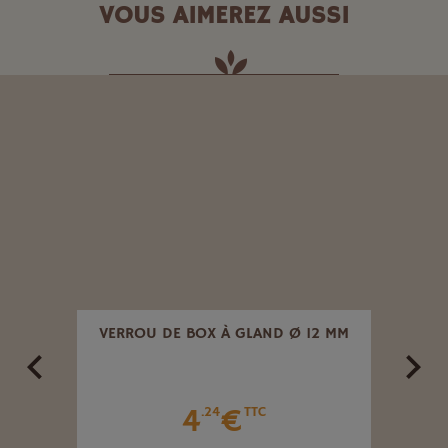
VOUS AIMEREZ AUSSI
VERROU DE BOX À GLAND Ø 12 MM
FOU
4
€
.24
TTC