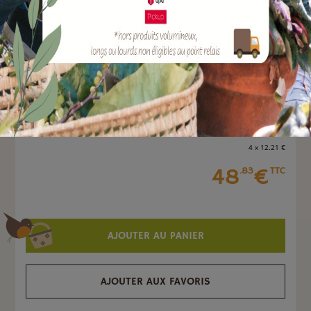
Quantité :
Unité
-
+
4 x 12
.21
€
48
€
.83
TTC
AJOUTER AU PANIER
AJOUTER AUX FAVORIS