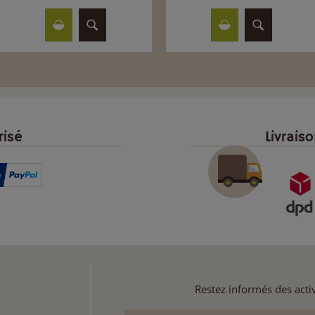
risé
Livrais
Restez informés des activ