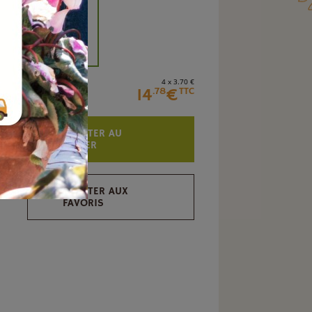
+
4 x 3
.70
€
14
€
.78
TTC
AJOUTER AU
PANIER
AJOUTER AUX
FAVORIS