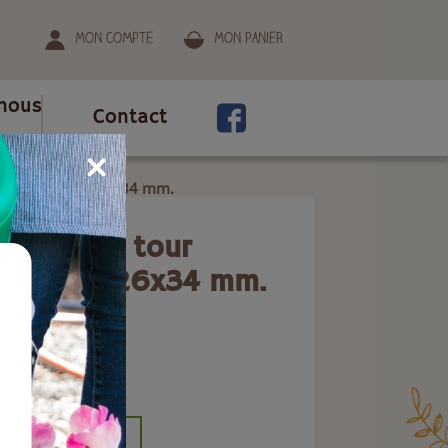
Mon compte
Mon panier
nous
Contact
 20x27 / sortie 26x34 mm.
isage 1/4 tour
/ sortie 26x34 mm.