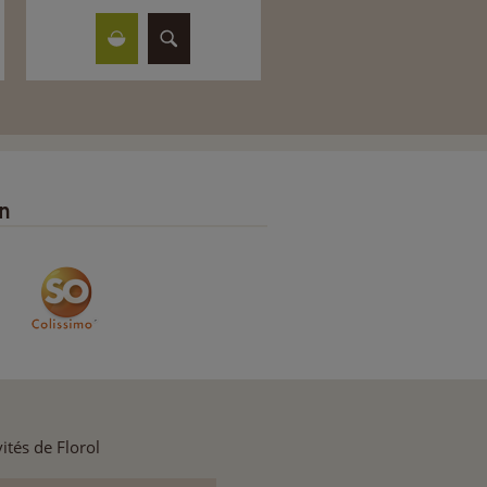
on
ités de Florol