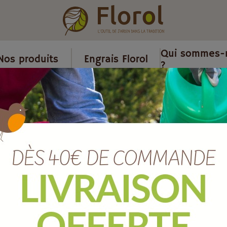
Qui sommes-
Nos produits
Engrais Florol
?
aitons, galva et accessoires
/
Robinet de puisage 1/4 tour entrée
Robinet de pu
entrée 20x27 
Ref :
A2405334
Marque :
BOUTTE
Quantité :
Unité