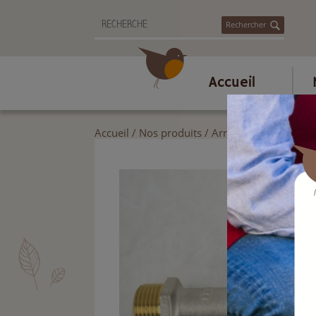
Rechercher
Accueil
Accueil
/
Nos produits
/
Arrosage
/
Raccords l