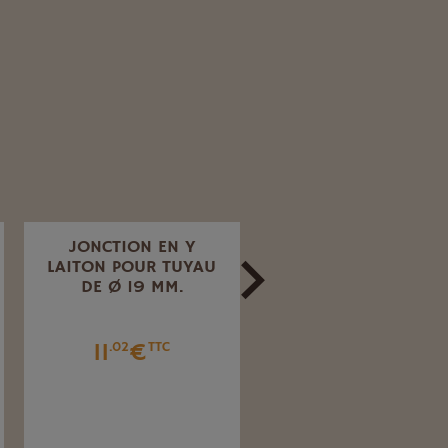
JONCTION EN Y
RACCORD RAPIDE
LAITON POUR TUYAU
LAITON AVEC FILETA
DE Ø 19 MM.
MÂLE 20X27
11
€
18
€
.02
TTC
.95
TTC