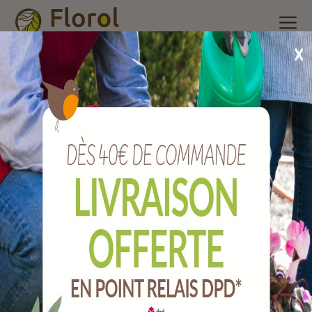
Accueil
/
Nos produits
/
Arrosage
/
Raccords laitons, galva et
accessoires
/
Adaptateur mâle laiton pour raccord
automatique filetage 20x27
Adaptateur mâle laiton pour raccord
automatique filetage 20x27
Ref :
A2402722