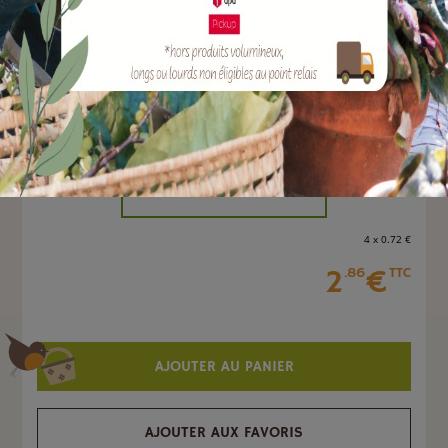
Marque :
BOUTTE
Quantité :
Unité
-
+
4 x 0
.72
€
2
€
.86
TTC
AJOUTER AU PANIER
AJOUTER AUX FAVORIS