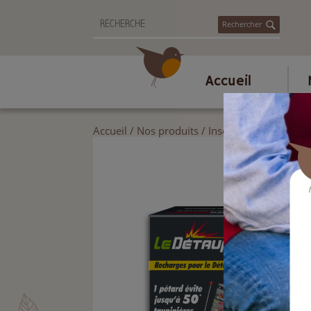
Rechercher
Accueil
Accueil
/
Nos produits
/
Insecticide ménager, 