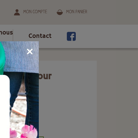
Mon compte
Mon panier
nous
Contact
peur
pétards pour