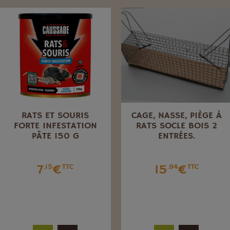
RATS ET SOURIS
CAGE, NASSE, PIÈGE À
FORTE INFESTATION
RATS SOCLE BOIS 2
PÂTE 150 G
ENTRÉES.
7
€
15
€
.15
TTC
.94
TTC