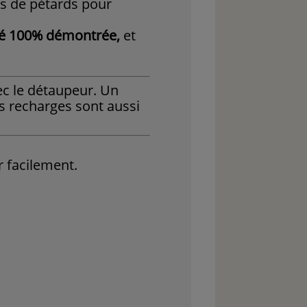
ges de pétards pour
ité 100% démontrée,
et
ec le détaupeur. Un
os recharges sont aussi
r facilement.