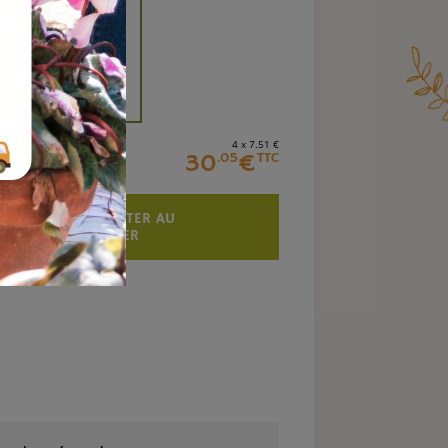
+
4 x 7
.51
€
30
€
.05
TTC
AJOUTER AU
PANIER