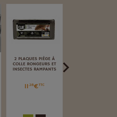
2 PLAQUES PIÈGE À
COLLE À SOURIS TUB
COLLE RONGEURS ET
DE 135 G RODICLAC
INSECTES RAMPANTS
3
€
.55
TTC
11
€
.28
TTC