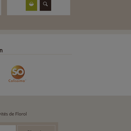
on
ités de Florol