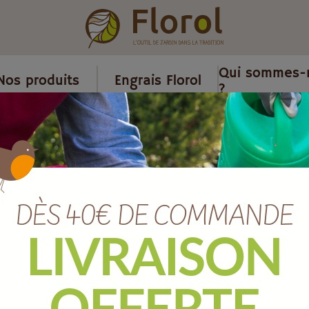
Qui sommes-
Nos produits
Engrais Florol
?
raticides et piégeage
/
Raticide
/
10 recharges pétards pour détau
10 recharges 
détaupeur
Ref :
RECHARG10
EAN :
3664715036197
Marque :
LE DETAUPEUR
Quantité :