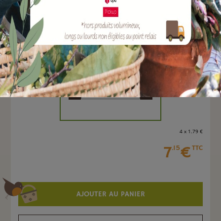
EAN :
3664715036326
Marque :
LE DETAUPEUR
Quantité :
Unité
-
+
4 x 1
.79
€
7
€
.15
TTC
AJOUTER AU PANIER