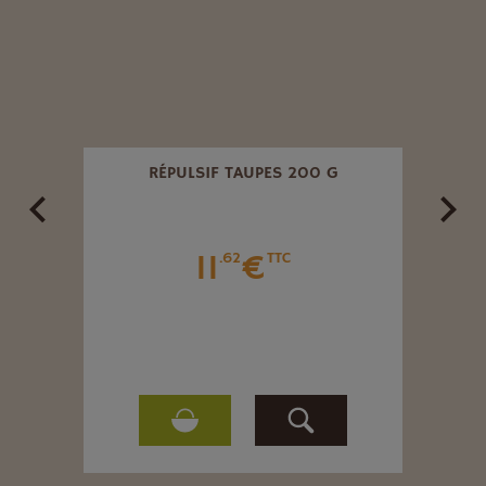
4
RÉPULSIF TAUPES 200 G
PIÈG
11
€
.62
TTC