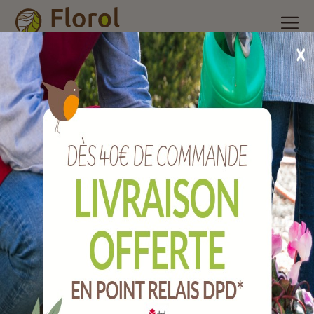
Accueil
/
Nos produits
/
Insecticide ménager, raticides et
piégeage
/
Taupes mulots et campagnols
/
Kit sav 2 tiges + 1
palpeur pour campagnol terrestre
Kit SAV 2 tiges + 1 palpeur pour campagnol
terrestre
Ref :
KITSAV