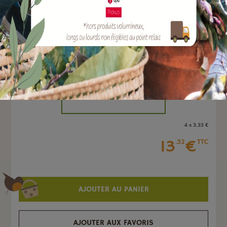
EAN :
3664715048497
Marque :
CAUSSADE
Quantité :
Unité
-
+
4 x 3
.33
€
13
€
.32
TTC
AJOUTER AU PANIER
AJOUTER AUX FAVORIS