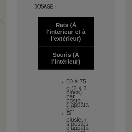
DOSAGE :
Rats
(À
l'intérieur et à
l'extérieur)
Souris
(À
l'intérieur)
50 à 75
g (2 à 3
blocs)
par
poste
d'appâta
ge.
Si
plusieur
s postes
d'appâta
ge sont