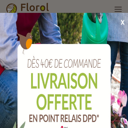
Accueil
/
Nos produits
/
Insecticide ménager, raticides et
piégeage
/
Raticide
/
Rats-souris blocs 300 g
Rats-souris blocs 300 g
Ref :
CARSPT300