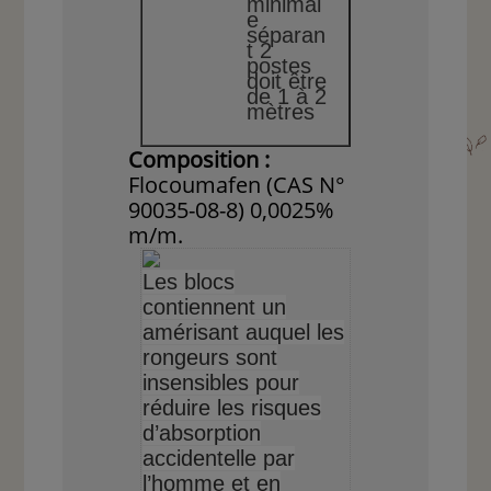
minimal
e
séparan
t 2
postes
doit être
de 1 à 2
mètres
Composition :
Flocoumafen (CAS N°
90035-08-8) 0,0025%
m/m.
Les blocs
contiennent un
amérisant auquel les
rongeurs sont
insensibles pour
réduire les risques
d’absorption
accidentelle par
l’homme et en