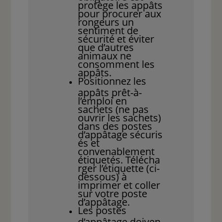
protège les appâts
pour procurer aux
rongeurs un
sentiment de
sécurité et éviter
que d’autres
animaux ne
consomment les
appâts.
Positionnez les
appâts prêt-à-
l’emploi en
sachets (ne pas
ouvrir les sachets)
dans des postes
d’appâtage sécuris
és et
convenablement
étiquetés. Télécha
rger l’étiquette (ci-
dessous) à
imprimer et coller
sur votre poste
d’appâtage.
Les postes
d’appâtage doiven