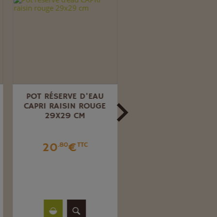
POT RÉSERVE D'EAU
POT ORIONE AVEC
CAPRI RAISIN ROUGE
SOUCOUPE FORÊT 
29X29 CM
24 CM
20
€
9
€
.80
TTC
.22
TTC