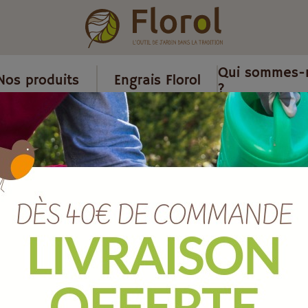
Qui sommes-
Nos produits
Engrais Florol
?
s
/
Pot plastique à réserve d'eau
/
Pot réserve d'eau hoop ocre Ø 
Pot réserve d
16 cm
Ref :
703016272
EAN :
8051560250253
Marque :
TERAPLAST
Quantité :