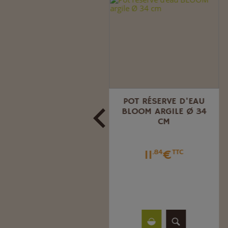
POT PLASTIQUE
POT RÉSERVE D'EAU
HYDRAL SOUCOUPE
BLOOM ARGILE Ø 34
CLIPSÉE GRIS
CM
BROUILLARD Ø 38 CM.
11
€
.84
TTC
13
€
.78
TTC