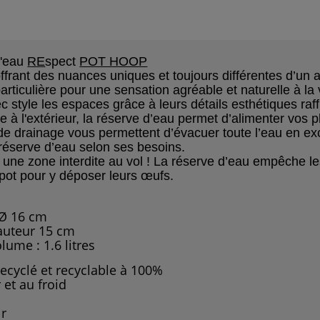
d'eau
RE
spect
POT HOOP
offrant des nuances
uniques et toujours
différentes d’un a
arti
culière
pour une sensation
agréable et naturelle à la
c style les espaces grâce
à leurs détails esthétiques
raf
me à l'extérieur, la réserve d’eau permet
d’alimenter vos 
 de drainage vous
permettent d’évacuer toute
l’eau en e
 réserve d’eau selon
ses besoins.
t
une zone interdite au vol ! La
réserve d’eau empêche l
 pot
pour y déposer leurs œufs.
 Ø 16 cm
15 cm
6 litres
recyclé et recyclable à 100%
 et au froid
ir