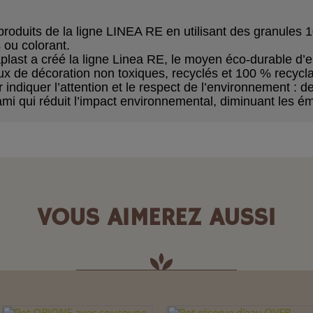
 produits de
la
ligne
LINEA RE en
utilisant des granules
1
s
ou colorant.
aplast a créé
la ligne Linea RE, le moyen éco-durable
d’e
oux de décoration non toxiques,
recyclés et 100 % recycl
 indiquer
l’attention et le respect
de l’environnement : d
ami qui réduit l’impact environnemental,
diminuant les é
VOUS AIMEREZ AUSSI