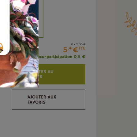
+
4 x 1
.35
€
5
€
.41
TTC
+ éco-participation 0,11 €
AJOUTER AU
PANIER
AJOUTER AUX
FAVORIS