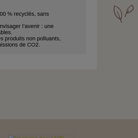
00 % recyclés, sans
nvisager l’avenir : une
ables.
es produits non
polluants,
missions de
CO
2
.