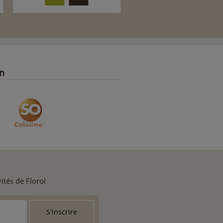
on
ités de Florol