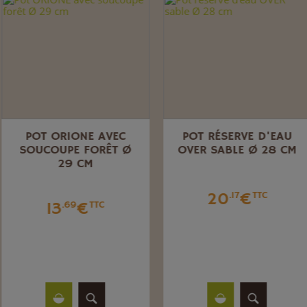
POT ORIONE AVEC
POT RÉSERVE D'EAU
SOUCOUPE FORÊT Ø
OVER SABLE Ø 28 CM
29 CM
20
€
.17
TTC
13
€
.69
TTC