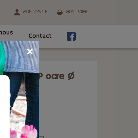
Mon compte
Mon panier
nous
Contact
16 cm
'eau HOOP ocre Ø