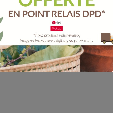
Unité
-