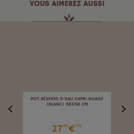
VOUS AIMEREZ AUSSI
ORÊT
POT RÉSERVE D'EAU CAPRI NUAGE
PO
(BLANC) 38X38 CM
27
€
.05
TTC