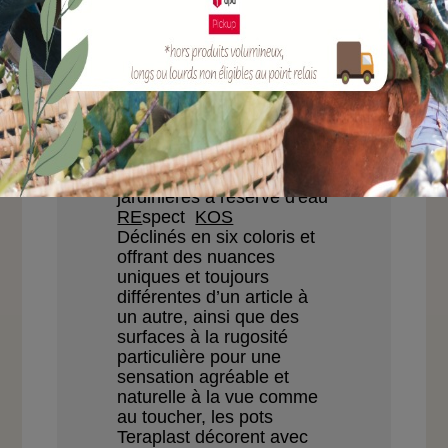
Marque :
TERAPLAST
Ce produit n'est actuellement pas disponible
CARACTÉRISTIQUES
Gamme
de grandes
jardinières à réserve d'eau
RE
spect
KOS
Déclinés en six coloris
et
offrant des nuances
uniques et toujours
différentes d’un article
à
un autre, ainsi que des
surfaces à la rugosité
parti
culière
pour une
sensation
agréable et
naturelle à la
vue comme
au toucher, les
pots
Teraplast décorent
avec