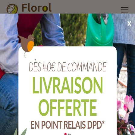
Accueil
/
Nos produits
/
Poterie et accessoires
/
Pot plastique à
réserve d'eau
/
Jardinière réserve d'eau kos nuage 78x38 cm
Jardinière réserve d'eau KOS nuage 78x38
cm
Ref :
713078272