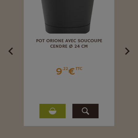
UAGE
POT ORIONE AVEC SOUCOUPE
POT 
CENDRE Ø 24 CM
9
€
.22
TTC