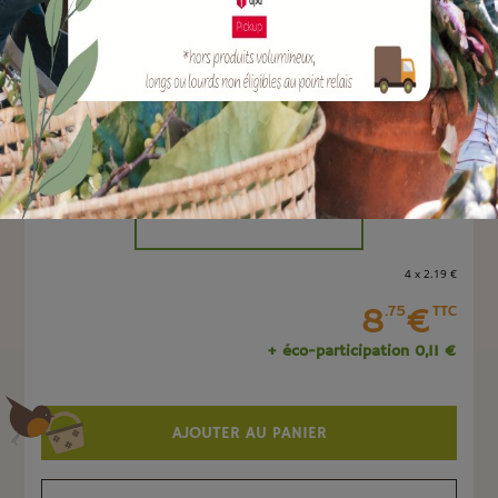
EAN :
8051560267992
Marque :
TERAPLAST
Quantité :
Unité
-
+
4 x 2
.19
€
8
€
.75
TTC
+ éco-participation 0,11 €
AJOUTER AU PANIER