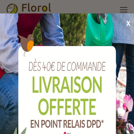
Accueil
/
Nos produits
/
Poterie et accessoires
/
Pot plastique à
réserve d'eau
/
Pot réserve d'eau bloom argile Ø 29 cm
Pot réserve d'eau BLOOM argile Ø 29 cm
Ref :
527029001