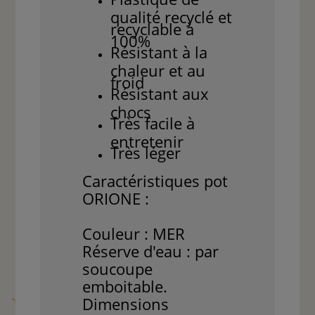
qualité recyclé et
recyclable à
100%
Résistant à la
chaleur et au
froid
Résistant aux
chocs
Très facile à
entretenir
Très léger
Caractéristiques pot
ORIONE :
Couleur : MER
Réserve d'eau : par
soucoupe
emboitable.
Dimensions