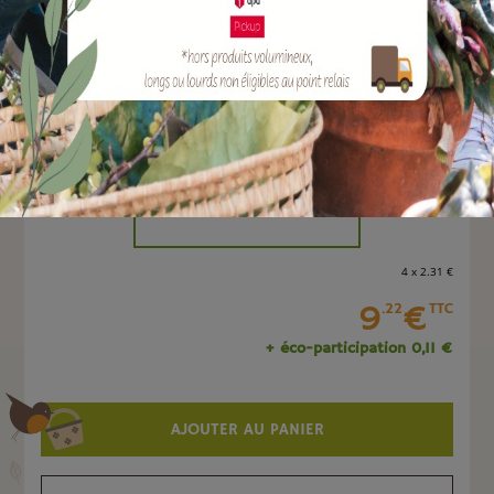
EAN :
8051560258518
Marque :
TERAPLAST
Quantité :
Unité
-
+
4 x 2
.31
€
9
€
.22
TTC
+ éco-participation 0,11 €
AJOUTER AU PANIER