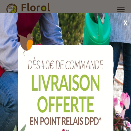
Accueil
/
Nos produits
/
Poterie et accessoires
/
Pot plastique à
réserve d'eau
/
Pot orione avec soucoupe mer Ø 24 cm
Pot ORIONE avec soucoupe mer Ø 24 cm
Ref :
518024278