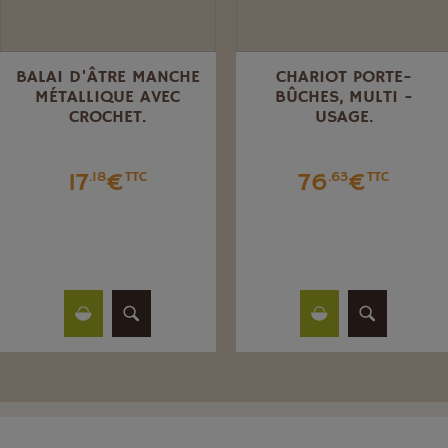
BALAI D'ÂTRE MANCHE
CHARIOT PORTE-
MÉTALLIQUE AVEC
BÛCHES, MULTI -
CROCHET.
USAGE.
17
€
76
€
.18
TTC
.63
TTC