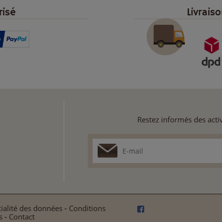
risé
Livrais
Restez informés des activ
ialité des données
-
Conditions
s
-
Contact