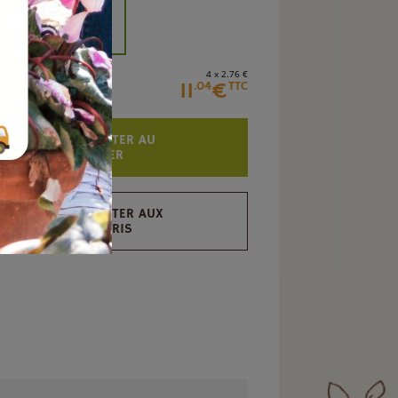
+
4 x 2
.76
€
11
€
.04
TTC
AJOUTER AU
PANIER
AJOUTER AUX
FAVORIS