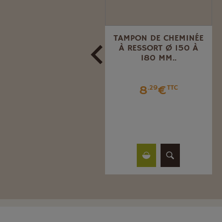
ELLE À FEU, À CENDRE
TAMPON DE CHEMINÉE
CARRÉ
À RESSORT Ø 150 À
180 MM..
9
€
.52
TTC
8
€
.29
TTC