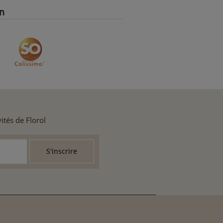
on
ités de Florol