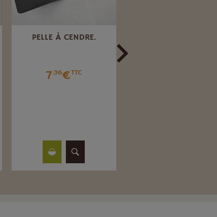
PELLE À CENDRE.
TAMPON DE CHEMIN
À RESSORT Ø 83 À 1
MM.
7
€
.36
TTC
6
€
.56
TTC