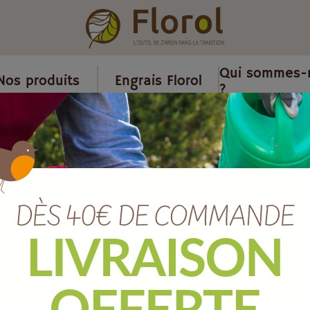
Qui sommes-
Nos produits
Engrais Florol
?
res de cheminée
/
Cheminée
/
Pincette de foyer.
Pincette de fo
Ref :
B1485026
EAN :
3287661485026
Quantité :
Unité