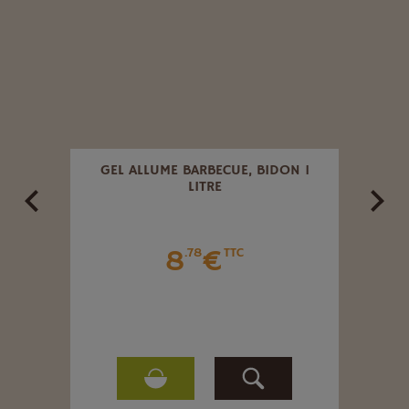
S
GEL ALLUME BARBECUE, BIDON 1
LITRE
8
€
.78
TTC