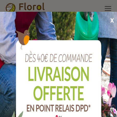
Accueil
/
Nos produits
/
Produits et accessoires de cheminée
/
Cheminée
/
Pelle à cendre.
Pelle à cendre.
Ref :
B1083024