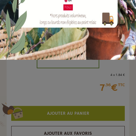
EAN :
3287661083024
Marque :
SOERGEN Distribution
Quantité :
Unité
-
+
4 x 1
.84
€
7
€
.36
TTC
AJOUTER AU PANIER
AJOUTER AUX FAVORIS