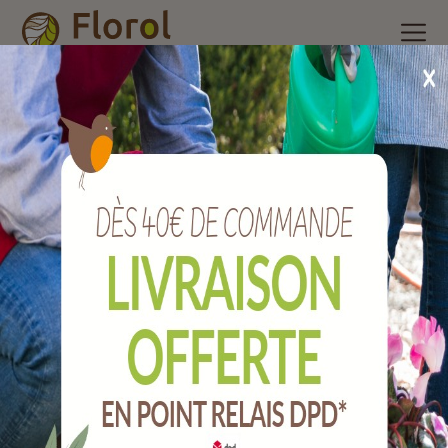
Accueil
/
Nos produits
/
Brosserie et ménage
/
Outils de voirie
/
Pelle à neige pvg ultra choc 34 cm em
Pelle à neige PVG ultra choc 34 cm em
Ref :
JPNPEM