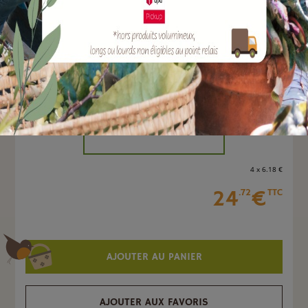
EAN :
3700279640323
Marque :
SOERGEN Distribution
Quantité :
Unité
-
+
4 x 6
.18
€
24
€
.72
TTC
AJOUTER AU PANIER
AJOUTER AUX FAVORIS