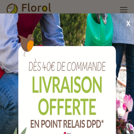
Accueil
/
Nos produits
/
Outils de jardin
/
Agriculture
/
Pelle à
grains aluminium emmanchée.
Pelle à grains aluminium emmanchée.
Ref :
JPPALGEM