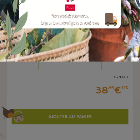
EAN :
3700279602710
Marque :
SOERGEN Distribution
Quantité :
Unité
-
+
4 x 9
.61
€
38
€
.44
TTC
AJOUTER AU PANIER