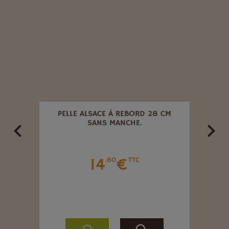
uveauté
CM
PELLE ALSACE À REBORD 28 CM
P
SANS MANCHE.
14
€
.60
TTC