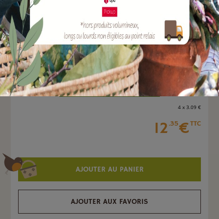
Marque :
SOERGEN Distribution
Quantité :
Unité
-
+
4 x 3
.09
€
12
€
.35
TTC
AJOUTER AU PANIER
AJOUTER AUX FAVORIS