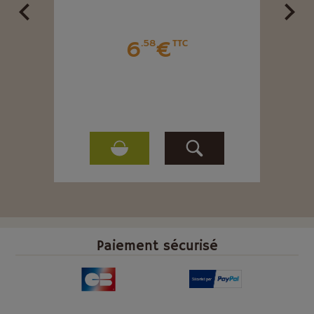
TE.
6
€
.58
TTC
Paiement sécurisé