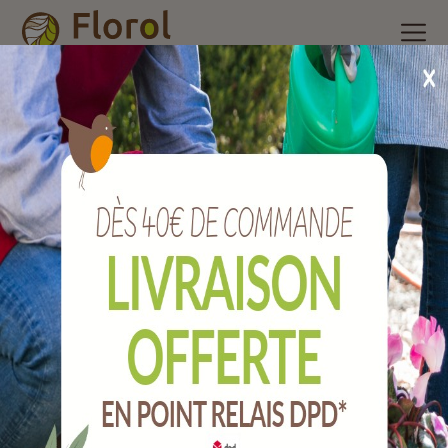
Accueil
/
Nos produits
/
Quincaillerie
/
Paumelle à souder lg
200 mm
Paumelle à souder Lg 200 mm
Ref :
QPPAS200