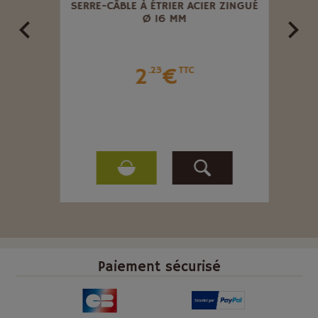
SERRE-CÂBLE À ÉTRIER ACIER ZINGUÉ
FIL 
Ø 16 MM
2
€
.23
TTC
Paiement sécurisé