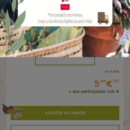
EAN :
4004338306687
Marque :
SOERGEN Distribution
Quantité :
Unité
-
+
4 x 1
.49
€
5
€
.96
TTC
+ éco-participation 0,01 €
AJOUTER AU PANIER