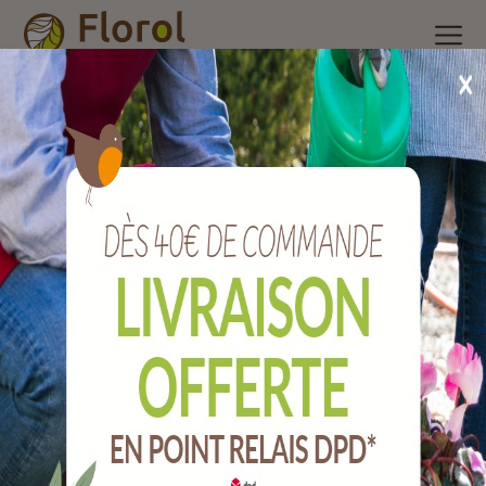
Accueil
/
Nos produits
/
Quincaillerie
/
Gond sur platine noir Ø
14 mm
Gond sur platine noir Ø 14 mm
Ref :
QGGSP14